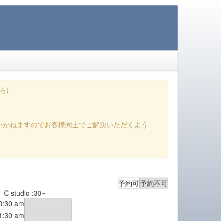
ら)
いかねますのでお客様同士でご解決いただくよう
予約可
予約不可
C studio :30~
0:30 am
1:30 am