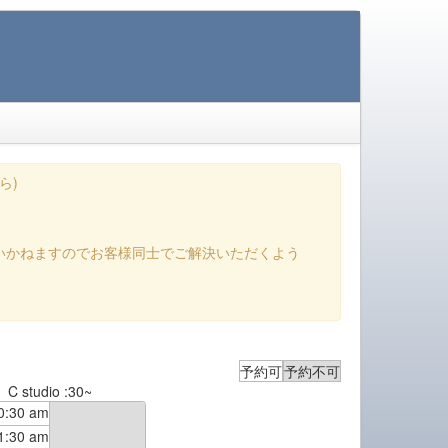
ら)
いかねますのでお客様同士でご解決いただくよう
予約可
予約不可
C studio :30~
0:30 am
1:30 am