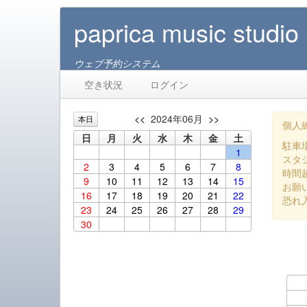
paprica music studio
ウェブ予約システム
空き状況
ログイン
<<
2024年06月
>>
本日
個人練
日
月
火
水
木
金
土
駐車
1
スタ
2
3
4
5
6
7
8
時間
9
10
11
12
13
14
15
お願
16
17
18
19
20
21
22
恐れ
23
24
25
26
27
28
29
30