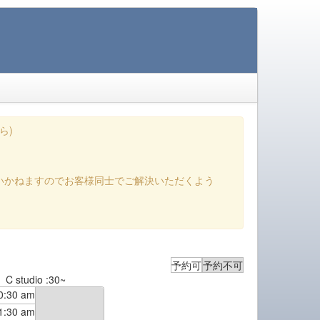
ら)
いかねますのでお客様同士でご解決いただくよう
予約可
予約不可
C studio :30~
0:30 am
1:30 am