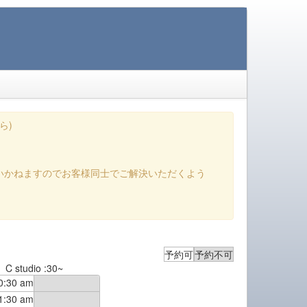
ら)
いかねますのでお客様同士でご解決いただくよう
予約可
予約不可
C studio :30~
0:30 am
1:30 am