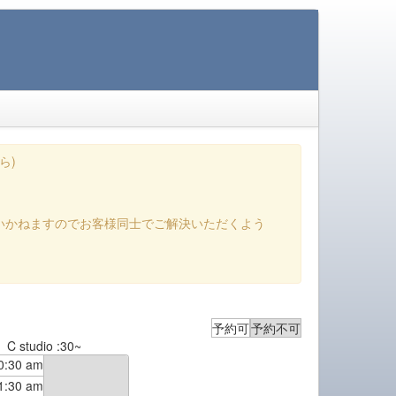
ら)
いかねますのでお客様同士でご解決いただくよう
予約可
予約不可
C studio :30~
0:30 am
1:30 am