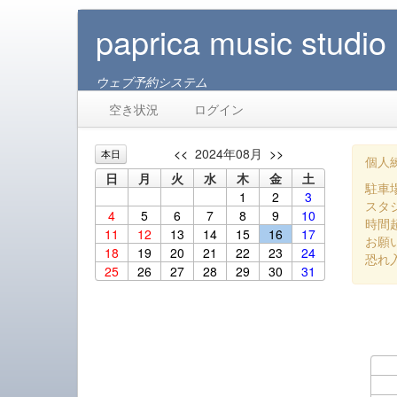
paprica music studio
ウェブ予約システム
空き状況
ログイン
<<
2024年08月
>>
本日
個人練
日
月
火
水
木
金
土
駐車
1
2
3
スタ
4
5
6
7
8
9
10
時間
11
12
13
14
15
16
17
お願
18
19
20
21
22
23
24
恐れ
25
26
27
28
29
30
31